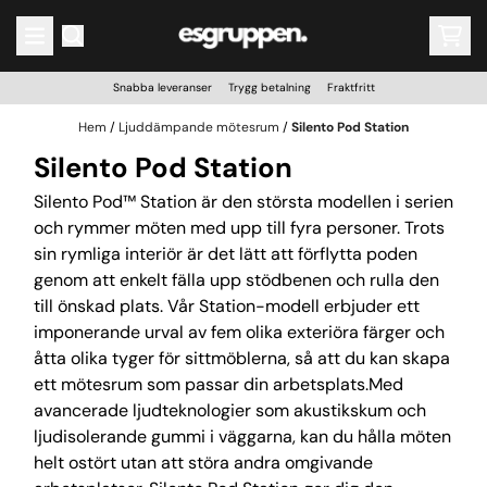
Hoppa till innehåll
Snabba leveranser Trygg betalning Fraktfritt
Hem
/
Ljuddämpande mötesrum
/
Silento Pod Station
Silento Pod Station
Silento Pod™ Station är den största modellen i serien
och rymmer möten med upp till fyra personer. Trots
sin rymliga interiör är det lätt att förflytta poden
genom att enkelt fälla upp stödbenen och rulla den
till önskad plats. Vår Station-modell erbjuder ett
imponerande urval av fem olika exteriöra färger och
åtta olika tyger för sittmöblerna, så att du kan skapa
ett mötesrum som passar din arbetsplats.Med
avancerade ljudteknologier som akustikskum och
ljudisolerande gummi i väggarna, kan du hålla möten
helt ostört utan att störa andra omgivande