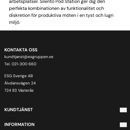
arbetsplatser. Silento Pod Station ger dig den
perfekta kombinationen av funktionalitet och
diskretion för produktiva möten i en tyst och lugn
miljö.
KONTAKTA OSS
kundtjanst@esgruppen.se
Tel. 021-300 660
ESG Sverige AB
Älvdansvägen 24
724 83 Västerås
KUNDTJÄNST
Kontakta oss
INFORMATION
Inloggning