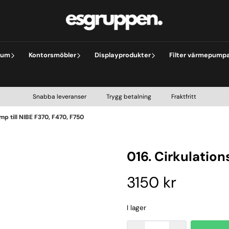
rum
Kontorsmöbler
Displayprodukter
Filter värmepump
Snabba leveranser Trygg betalning Fraktfritt
mp till NIBE F370, F470, F750
016. Cirkulation
3150 kr
I lager