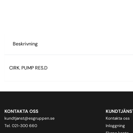
Beskrivning
CIRK. PUMP RES.D
KONTAKTA OSS
KUNDTJÄNS
kundtjanst@esgruppen.se
Kontakta oss
Tel. 021-300 660
Inloggning