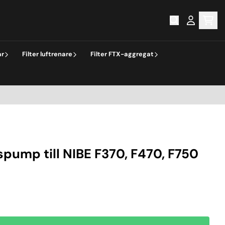
ar
Filter luftrenare
Filter FTX-aggregat
spump till NIBE F370, F470, F750