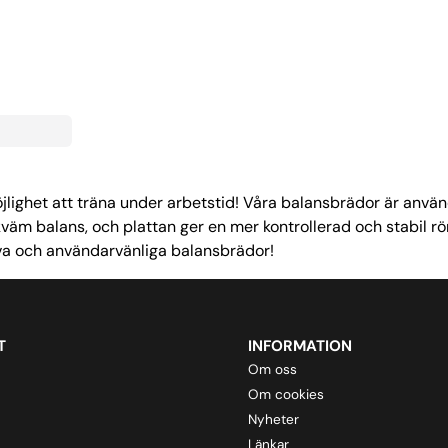
ighet att träna under arbetstid! Våra balansbrädor är använ
m balans, och plattan ger en mer kontrollerad och stabil rör
va och användarvänliga balansbrädor!
T
INFORMATION
Om oss
Om cookies
Nyheter
Länkar