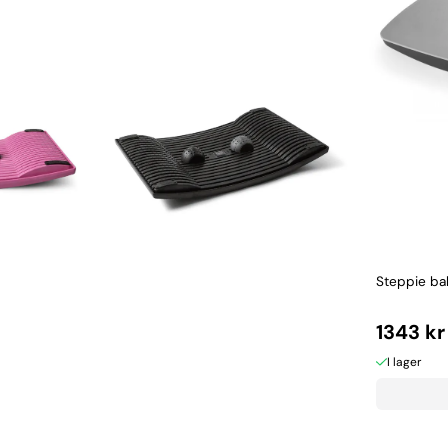
Steppie ba
1343 kr
I lager