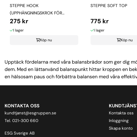
STEPPIE HOOK
STEPPIE SOFT TOP
(UPPHÄNGNINGSKROK FÖR
275 kr
775 kr
BALANSPLATTA)
I lager
I lager
Köp nu
Köp nu
Upptäck fördelarna med våra balansbrädor som ger dig möjl
dem. Med en lättanvänd balanspunkt hittar kroppen en bekvä
en hälsosam paus och förbättra balansen med våra effekti
KONTAKTA OSS
KUNDTJÄNS
kundtjanst@esgruppen.se
Kontakta oss
Tel. 021-300 660
Inloggning
Skapa konto
ESG Sverige AB