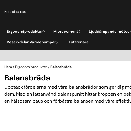
Hoppa till innehåll
Kontakta oss
Ergonomiprodukter
Microcement
Ljuddämpande mötes
Reservdelar Värmepumpar
Luftrenare
Hem
/
Ergonomiprodukter
/
Balansbräda
Balansbräda
Upptäck fördelarna med våra balansbrädor som ger dig möjl
dem. Med en lättanvänd balanspunkt hittar kroppen en bekvä
en hälsosam paus och förbättra balansen med våra effekti