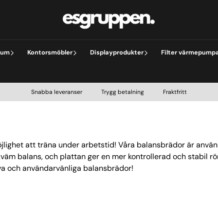
rum
Kontorsmöbler
Displayprodukter
Filter värmepump
Snabba leveranser Trygg betalning Fraktfritt
ighet att träna under arbetstid! Våra balansbrädor är använ
m balans, och plattan ger en mer kontrollerad och stabil rör
va och användarvänliga balansbrädor!