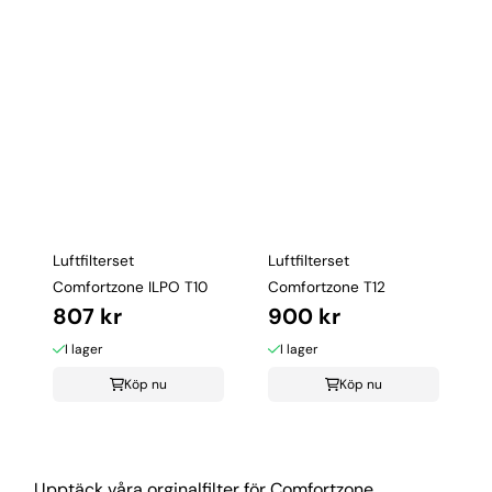
Luftfilterset
Luftfilterset
Comfortzone ILPO T10
Comfortzone T12
807 kr
900 kr
I lager
I lager
Köp nu
Köp nu
Upptäck våra orginalfilter för Comfortzone