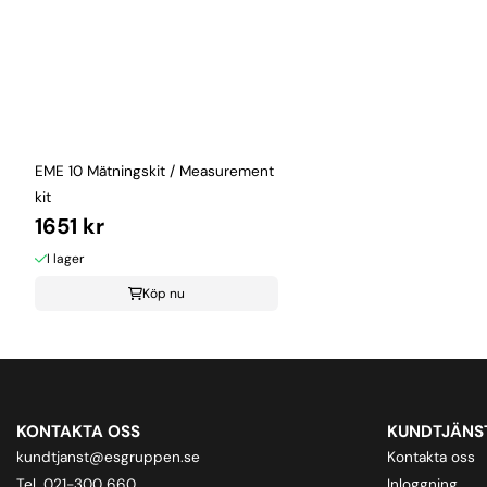
EME 10 Mätningskit / Measurement
kit
1651 kr
I lager
Köp nu
KONTAKTA OSS
KUNDTJÄNS
kundtjanst@esgruppen.se
Kontakta oss
Tel. 021-300 660
Inloggning