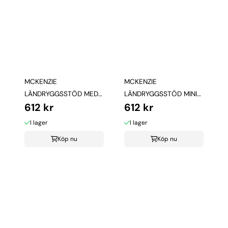
MCKENZIE
MCKENZIE
LÄNDRYGGSSTÖD MED
LÄNDRYGGSSTÖD MINI
612 kr
612 kr
FÄSTBAND
MED FÄSTBAND
I lager
I lager
Köp nu
Köp nu