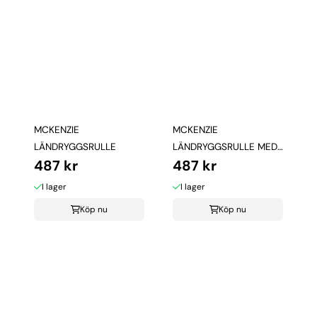
MCKENZIE
MCKENZIE
LÄNDRYGGSRULLE
LÄNDRYGGSRULLE MED
487 kr
487 kr
FÄSTBAND
I lager
I lager
Köp nu
Köp nu