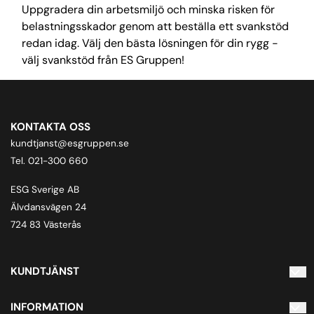
Uppgradera din arbetsmiljö och minska risken för
belastningsskador genom att beställa ett svankstöd
redan idag. Välj den bästa lösningen för din rygg -
välj svankstöd från ES Gruppen!
KONTAKTA OSS
kundtjanst@esgruppen.se
Tel. 021-300 660
ESG Sverige AB
Älvdansvägen 24
724 83 Västerås
KUNDTJÄNST
Kontakta oss
INFORMATION
Inloggning