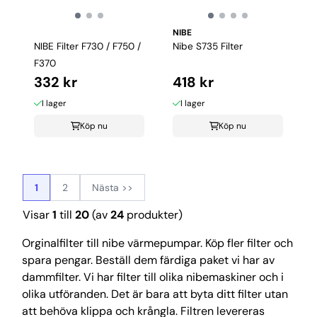
NIBE
NIBE Filter F730 / F750 /
Nibe S735 Filter
F370
332 kr
418 kr
I lager
I lager
Köp nu
Köp nu
1
2
Nästa >>
Visar
1
till
20
(av
24
produkter)
Orginalfilter till nibe värmepumpar. Köp fler filter och
spara pengar. Beställ dem färdiga paket vi har av
dammfilter. Vi har filter till olika nibemaskiner och i
olika utföranden. Det är bara att byta ditt filter utan
att behöva klippa och krångla. Filtren levereras