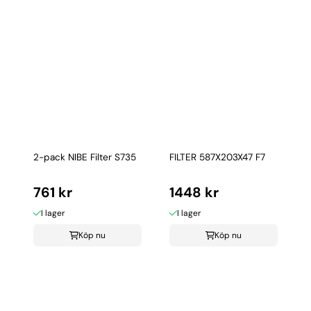
2-pack NIBE Filter S735
FILTER 587X203X47 F7
761 kr
1448 kr
I lager
I lager
Köp nu
Köp nu