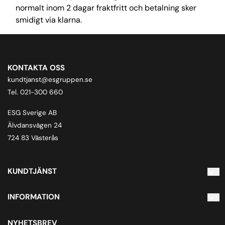
normalt inom 2 dagar fraktfritt och betalning sker
smidigt via klarna.
KONTAKTA OSS
kundtjanst@esgruppen.se
Tel. 021-300 660
ESG Sverige AB
Älvdansvägen 24
724 83 Västerås
KUNDTJÄNST
Kontakta oss
INFORMATION
Inloggning
Skapa konto
Om oss
NYHETSBREV
Om cookies